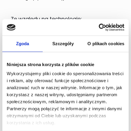
Ze względu na technologię:
Centra logistyczne tradycyjne
Centra logistyczne zautomatyzowane
Zgoda
Szczegóły
O plikach cookies
Podsumowanie
Niniejsza strona korzysta z plików cookie
Rodzaj centrum logistycznego zależy od wielu czynników,
Wykorzystujemy pliki cookie do spersonalizowania treści
takich jak wielkość przedsiębiorstwa, rodzaj produktów,
i reklam, aby oferować funkcje społecznościowe i
wymagania klientów oraz dostępna technologia. Wybór
analizować ruch w naszej witrynie. Informacje o tym, jak
odpowiedniego typu centrum logistycznego ma kluczowe
znaczenie dla efektywności całego łańcucha dostaw.
korzystasz z naszej witryny, udostępniamy partnerom
Podsumowując, funkcjonowanie centrum logistycznego to
społecznościowym, reklamowym i analitycznym.
skomplikowany proces, który wymaga precyzyjnej
Partnerzy mogą połączyć te informacje z innymi danymi
organizacji i wykorzystania nowoczesnych technologii.
otrzymanymi od Ciebie lub uzyskanymi podczas
Dzięki temu możliwe jest zapewnienie płynnej dystrybucji
towarów i spełnienie wymagań nawet najbardziej
korzystania z ich usług.
wymagających klientów.