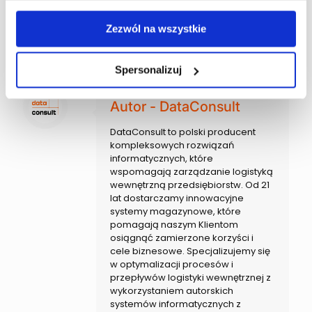
Zezwól na wszystkie
Skorzystaj z naszej oferty doradztwa
logistycznego
Spersonalizuj
Autor - DataConsult
DataConsult to polski producent
kompleksowych rozwiązań
informatycznych, które
wspomagają zarządzanie logistyką
wewnętrzną przedsiębiorstw. Od 21
lat dostarczamy innowacyjne
systemy magazynowe, które
pomagają naszym Klientom
osiągnąć zamierzone korzyści i
cele biznesowe. Specjalizujemy się
w optymalizacji procesów i
przepływów logistyki wewnętrznej z
wykorzystaniem autorskich
systemów informatycznych z