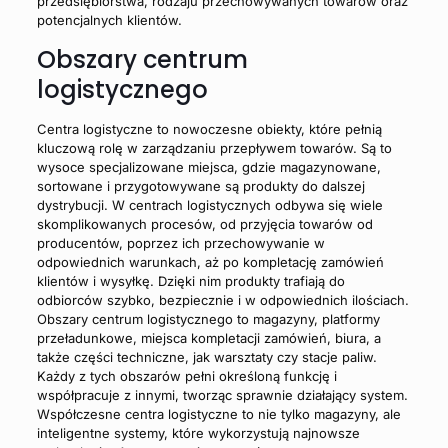
przedsiębiorstwa, rodzaju przechowywanych towarów oraz
potencjalnych klientów.
Obszary centrum
logistycznego
Centra logistyczne to nowoczesne obiekty, które pełnią
kluczową rolę w zarządzaniu przepływem towarów. Są to
wysoce specjalizowane miejsca, gdzie magazynowane,
sortowane i przygotowywane są produkty do dalszej
dystrybucji. W centrach logistycznych odbywa się wiele
skomplikowanych procesów, od przyjęcia towarów od
producentów, poprzez ich przechowywanie w
odpowiednich warunkach, aż po kompletację zamówień
klientów i wysyłkę. Dzięki nim produkty trafiają do
odbiorców szybko, bezpiecznie i w odpowiednich ilościach.
O
bszary centrum logistycznego to
magazyny, platformy
przeładunkowe, miejsca kompletacji zamówień, biura, a
także części techniczne, jak warsztaty czy stacje paliw.
Każdy z tych obszarów pełni określoną funkcję i
współpracuje z innymi, tworząc sprawnie działający system.
Współczesne centra logistyczne to nie tylko magazyny, ale
inteligentne systemy, które wykorzystują najnowsze