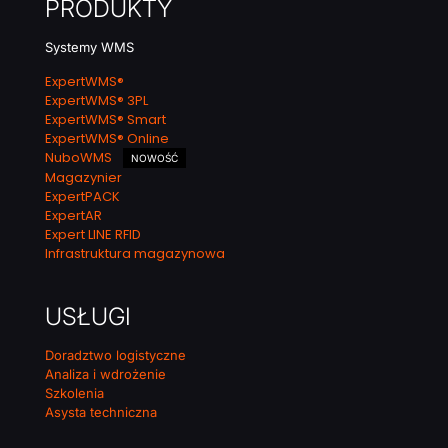
PRODUKTY
Systemy WMS
ExpertWMS®
ExpertWMS® 3PL
ExpertWMS® Smart
ExpertWMS® Online
NuboWMS
NOWOŚĆ
Magazynier
ExpertPACK
ExpertAR
Expert LINE RFID
Infrastruktura magazynowa
USŁUGI
Doradztwo logistyczne
Analiza i wdrożenie
Szkolenia
Asysta techniczna