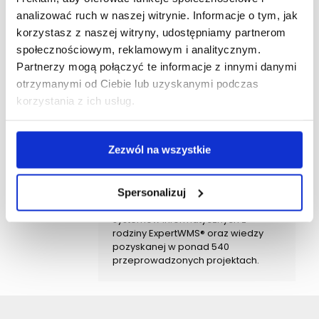
analizować ruch w naszej witrynie. Informacje o tym, jak
Autor - DataConsult
korzystasz z naszej witryny, udostępniamy partnerom
DataConsult to polski producent
społecznościowym, reklamowym i analitycznym.
kompleksowych rozwiązań
Partnerzy mogą połączyć te informacje z innymi danymi
informatycznych, które
otrzymanymi od Ciebie lub uzyskanymi podczas
wspomagają zarządzanie logistyką
wewnętrzną przedsiębiorstw. Od 21
korzystania z ich usług.
lat dostarczamy innowacyjne
systemy magazynowe, które
pomagają naszym Klientom
Zezwól na wszystkie
osiągnąć zamierzone korzyści i
cele biznesowe. Specjalizujemy się
w optymalizacji procesów i
Spersonalizuj
przepływów logistyki wewnętrznej z
wykorzystaniem autorskich
systemów informatycznych z
rodziny ExpertWMS® oraz wiedzy
pozyskanej w ponad 540
przeprowadzonych projektach.