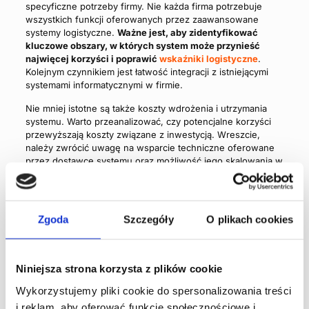
specyficzne potrzeby firmy. Nie każda firma potrzebuje
wszystkich funkcji oferowanych przez zaawansowane
systemy logistyczne.
Ważne jest, aby zidentyfikować
kluczowe obszary, w których system może przynieść
najwięcej korzyści i poprawić
wskaźniki logistyczne
.
Kolejnym czynnikiem jest łatwość integracji z istniejącymi
systemami informatycznymi w firmie.
Nie mniej istotne są także koszty wdrożenia i utrzymania
systemu. Warto przeanalizować, czy potencjalne korzyści
przewyższają koszty związane z inwestycją. Wreszcie,
należy zwrócić uwagę na wsparcie techniczne oferowane
przez dostawcę systemu oraz możliwość jego skalowania w
miarę rozwoju firmy.
Zgoda
Szczegóły
O plikach cookies
Skorzystaj z naszej oferty doradztwa
logistycznego
Niniejsza strona korzysta z plików cookie
Wykorzystujemy pliki cookie do spersonalizowania treści
i reklam, aby oferować funkcje społecznościowe i