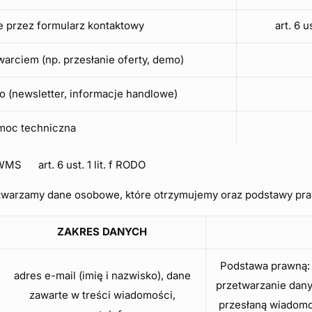
e przez formularz kontaktowy
art. 6 
warciem (np. przesłanie oferty, demo)
 (newsletter, informacje handlowe)
omoc techniczna
WMS art. 6 ust. 1 lit. f RODO
zetwarzamy dane osobowe, które otrzymujemy oraz podstawy p
ZAKRES DANYCH
Podstawa prawną: a
adres e-mail (imię i nazwisko), dane
przetwarzanie dan
zawarte w treści wiadomości,
przesłaną wiadomość