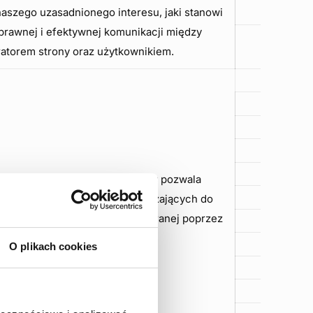
naszego uzasadnionego interesu, jaki stanowi
prawnej i efektywnej komunikacji między
ratorem strony oraz użytkownikiem.
a: art. 6 ust. 1 lit b RODO, który pozwala
 w celu podjęcia działań zmierzających do
w celu wykonania umowy zawieranej poprzez
złożenie zamówienia.
O plikach cookies