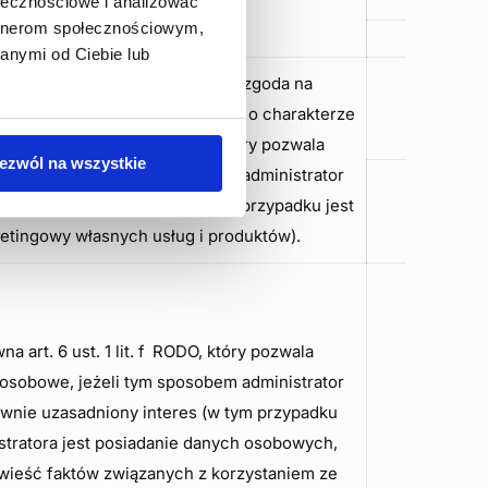
ołecznościowe i analizować
artnerom społecznościowym,
anymi od Ciebie lub
a art. 6 ust. 1 lit a RODO, czyli zgoda na
 informacji handlowych, treści o charakterze
az art. 6 ust. 1 lit. f RODO, który pozwala
ezwól na wszystkie
osobowe, jeżeli tym sposobem administrator
nie uzasadniony interes (w tym przypadku jest
etingowy własnych usług i produktów).
a art. 6 ust. 1 lit. f RODO, który pozwala
osobowe, jeżeli tym sposobem administrator
rawnie uzasadniony interes (w tym przypadku
stratora jest posiadanie danych osobowych,
wieść faktów związanych z korzystaniem ze