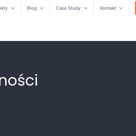
ukty
Blog
Case Study
Kontakt
ności