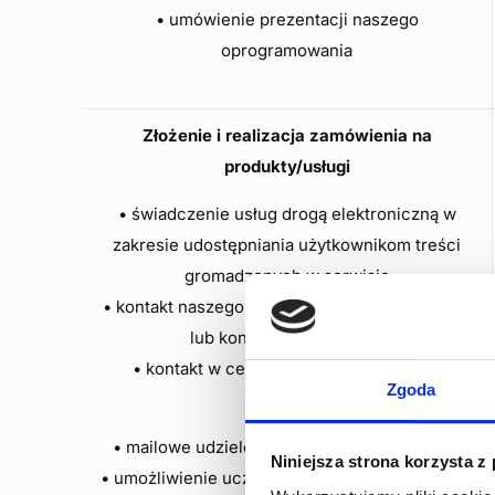
• umówienie prezentacji naszego
oprogramowania
Złożenie i realizacja zamówienia na
produkty/usługi
• świadczenie usług drogą elektroniczną w
zakresie udostępniania użytkownikom treści
gromadzonych w serwisie
• kontakt naszego konsultanta przez AnyDesk ,
lub kontakt telefoniczny;
• kontakt w celu umówienia prezentacji
Zgoda
handlowej
• mailowe udzielenie odpowiedzi na pytania;
Niniejsza strona korzysta z
• umożliwienie uczestnictwa w konferencjach i