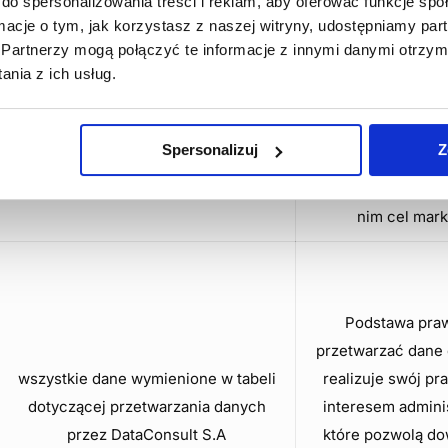
do spersonalizowania treści i reklam, aby oferować funkcje sp
ormacje o tym, jak korzystasz z naszej witryny, udostępniamy p
Partnerzy mogą połączyć te informacje z innymi danymi otrzym
nia z ich usług.
Podstawa prawn
otrzymywanie od nas
adres e-mail
marketingowym or
Spersonalizuj
Z
imię
przetwarzać dane 
realizuje swój praw
nim cel mark
Podstawa prawn
przetwarzać dane 
wszystkie dane wymienione w tabeli
realizuje swój p
dotyczącej przetwarzania danych
interesem admini
przez DataConsult S.A
które pozwolą do