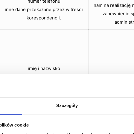
numer telefonu
nam na realizację 
inne dane przekazane przez w treści
zapewnienie s
korespondencji.
administ
imię i nazwisko
adres e-mail
Podstawa prawn
numer telefonu, dodatkowo:
przetwarzać dane
NIP
zawarcia umowy i 
Podanie danych jest dobrowolne, ale
Szczegóły
niezbędne do realizacji zamówienia.
 plików cookie