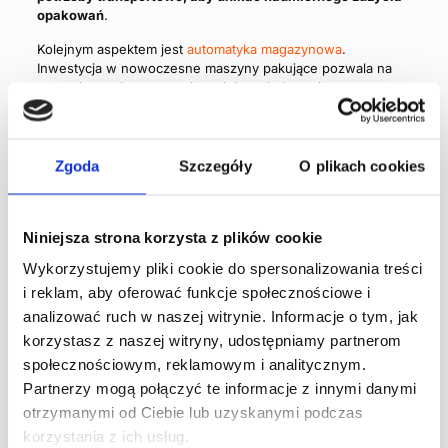
opakowań
.
Kolejnym aspektem jest
automatyka magazynowa
.
Inwestycja w nowoczesne maszyny pakujące pozwala na
przyspieszenie procesu i zmniejszenie kosztów pracy.
Automatyczne systemy pakowania pomagają w optymalnym
ułożeniu opakowań i pełnym wykorzystaniu przestrzeni
transportowej, co obniża koszty transportu.
Zgoda
Szczegóły
O plikach cookies
Autor - DataConsult
Niniejsza strona korzysta z plików cookie
DataConsult to polski producent
Wykorzystujemy pliki cookie do spersonalizowania treści
kompleksowych rozwiązań
informatycznych, które
i reklam, aby oferować funkcje społecznościowe i
wspomagają zarządzanie logistyką
analizować ruch w naszej witrynie. Informacje o tym, jak
wewnętrzną przedsiębiorstw. Od 21
korzystasz z naszej witryny, udostępniamy partnerom
lat dostarczamy innowacyjne
społecznościowym, reklamowym i analitycznym.
systemy magazynowe, które
pomagają naszym Klientom
Partnerzy mogą połączyć te informacje z innymi danymi
osiągnąć zamierzone korzyści i
otrzymanymi od Ciebie lub uzyskanymi podczas
cele biznesowe. Specjalizujemy się
korzystania z ich usług.
w optymalizacji procesów i