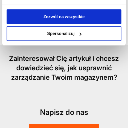
przepływów logistyki wewnętrznej z
wykorzystaniem autorskich
systemów informatycznych z
Zezwól na wszystkie
rodziny ExpertWMS® oraz wiedzy
pozyskanej w ponad 540
przeprowadzonych projektach.
Spersonalizuj
Zainteresował Cię artykuł i chcesz
dowiedzieć się, jak usprawnić
zarządzanie Twoim magazynem?
Napisz do nas