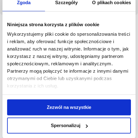
Zgoda
Szczegóły
O plikach cookies
Niniejsza strona korzysta z plików cookie
Wykorzystujemy pliki cookie do spersonalizowania treści
Autor - DataConsult
i reklam, aby oferować funkcje społecznościowe i
analizować ruch w naszej witrynie. Informacje o tym, jak
DataConsult to polski producent
kompleksowych rozwiązań
korzystasz z naszej witryny, udostępniamy partnerom
informatycznych, które
społecznościowym, reklamowym i analitycznym.
wspomagają zarządzanie logistyką
Partnerzy mogą połączyć te informacje z innymi danymi
wewnętrzną przedsiębiorstw. Od 21
otrzymanymi od Ciebie lub uzyskanymi podczas
lat dostarczamy innowacyjne
systemy magazynowe, które
korzystania z ich usług.
pomagają naszym Klientom
osiągnąć zamierzone korzyści i
cele biznesowe. Specjalizujemy się
Zezwól na wszystkie
w optymalizacji procesów i
przepływów logistyki wewnętrznej z
wykorzystaniem autorskich
Spersonalizuj
systemów informatycznych z
rodziny ExpertWMS® oraz wiedzy
pozyskanej w ponad 540