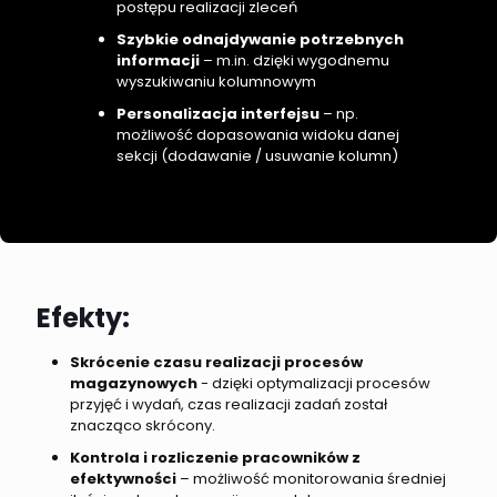
postępu realizacji zleceń
Szybkie odnajdywanie potrzebnych
informacji
– m.in. dzięki wygodnemu
wyszukiwaniu kolumnowym
Personalizacja interfejsu
– np.
możliwość dopasowania widoku danej
sekcji (dodawanie / usuwanie kolumn)
Efekty:
Skrócenie czasu realizacji procesów
magazynowych
- dzięki optymalizacji procesów
przyjęć i wydań, czas realizacji zadań został
znacząco skrócony.
Kontrola i rozliczenie pracowników z
efektywności
– możliwość monitorowania średniej