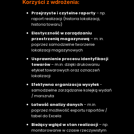
Korzyści z wdrożenia:
Przejrzyste i czytelne raporty
– np.
raport realizacji (historia lokalizacji,
historia towaru)
Elastyczność w zarządzaniu
przestrzenią magazynową
– m. in.
poprzez samodzielne tworzenie
lokalizacji magazynowych
Usprawnienie procesu identyfikacji
towarów
– m.in. dzięki drukowaniu
etykiet towarowych oraz oznaczeń
lokalizacji
Efektywna organizacja wysyłek
-
samodzielne zarządzanie kolejką wydań
/ marszruta
Łatwość analizy danych
– m.in.
poprzez możliwość exportu raportów /
tabel do Excela
Bieżący wgląd w stan realizacji
– np.
monitorowanie w czasie rzeczywistym