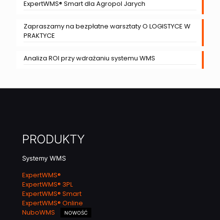
ExpertWMS® Smart dla Agropol Jarych
Zapraszamy na bezpłatne warsztaty O LOGISTYCE W
PRAKTYCE
Analiza ROI przy wdrażaniu systemu WMS
PRODUKTY
Systemy WMS
ExpertWMS®
ExpertWMS® 3PL
ExpertWMS® Smart
ExpertWMS® Online
NuboWMS
NOWOŚĆ