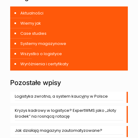
Aktualności
Wiemy jak
Case studies
Systemy magazynowe
Wszystko o logistyce
Wyróżnienia i certyfikaty
Pozostałe wpisy
Logistyka zwrotna, a system kaucyjny w Polsce
Kryzys kadrowy w logistyce? ExpertWMS jako „złoty
środek” na rosnącą rotację
Jak działają magazyny zautomatyzowane?