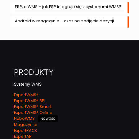
ERP, a WMS – jak ERP integruje się z systemami WMS?
Android w magazynie – czas na podjęcie dezycji
PRODUKTY
Systemy WMS
ExpertWMS®
ExpertWMS® 3PL
ExpertWMS® Smart
ExpertWMS® Online
NuboWMS
NOWOŚĆ
Magazynier
ExpertPACK
ExpertAR