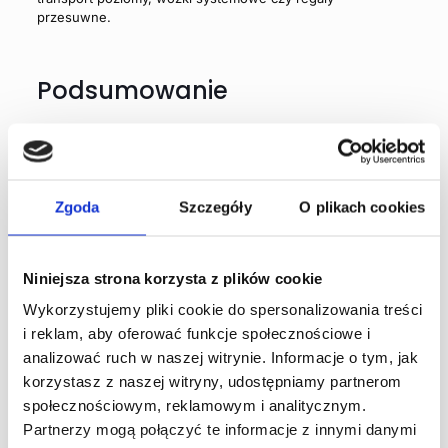
przesuwne.
Podsumowanie
Gospodarka magazynowa to kluczowy element
funkcjonowania każdego przedsiębiorstwa. Dzięki
nowoczesnym technologiom i systemom zarządzania, takim
jak np. WMS, możliwe jest optymalizowanie procesów
magazynowych, co przekłada się na większą wydajność i
Zgoda
Szczegóły
O plikach cookies
konkurencyjność firmy.
Niniejsza strona korzysta z plików cookie
Autor - DataConsult
Wykorzystujemy pliki cookie do spersonalizowania treści
DataConsult to polski producent
i reklam, aby oferować funkcje społecznościowe i
kompleksowych rozwiązań
analizować ruch w naszej witrynie. Informacje o tym, jak
informatycznych, które
korzystasz z naszej witryny, udostępniamy partnerom
wspomagają zarządzanie logistyką
społecznościowym, reklamowym i analitycznym.
wewnętrzną przedsiębiorstw. Od 21
lat dostarczamy innowacyjne
Partnerzy mogą połączyć te informacje z innymi danymi
systemy magazynowe, które