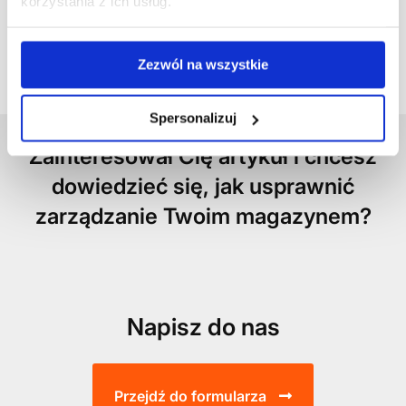
wykorzystaniem autorskich
korzystania z ich usług.
systemów informatycznych z
rodziny ExpertWMS® oraz wiedzy
pozyskanej w ponad 540
Zezwól na wszystkie
przeprowadzonych projektach.
Spersonalizuj
Zainteresował Cię artykuł i chcesz
dowiedzieć się, jak usprawnić
zarządzanie Twoim magazynem?
Napisz do nas
Przejdź do formularza