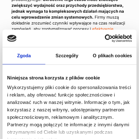
zwiększyć wydajność oraz przychody przedsiębiorstwa,
jednak wymaga to kompleksowych działań mających na
celu wprowadzenie zmian systemowych.
Firmy muszą
dokładnie zrozumieć czynniki wpływające na czas realizacji
zamówień, aby zoptymalizować procesy i
efektywnie
zarządzać swoim łańcuchem dostaw
.
Zgoda
Szczegóły
O plikach cookies
Autor - DataConsult
DataConsult to polski producent
kompleksowych rozwiązań
Niniejsza strona korzysta z plików cookie
informatycznych, które
wspomagają zarządzanie logistyką
Wykorzystujemy pliki cookie do spersonalizowania treści
wewnętrzną przedsiębiorstw. Od 21
i reklam, aby oferować funkcje społecznościowe i
lat dostarczamy innowacyjne
analizować ruch w naszej witrynie. Informacje o tym, jak
systemy magazynowe, które
pomagają naszym Klientom
korzystasz z naszej witryny, udostępniamy partnerom
osiągnąć zamierzone korzyści i
społecznościowym, reklamowym i analitycznym.
cele biznesowe. Specjalizujemy się
Partnerzy mogą połączyć te informacje z innymi danymi
w optymalizacji procesów i
otrzymanymi od Ciebie lub uzyskanymi podczas
przepływów logistyki wewnętrznej z