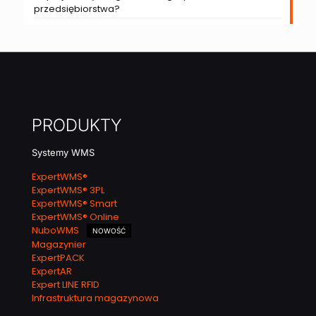
przedsiębiorstwa?
PRODUKTY
Systemy WMS
ExpertWMS®
ExpertWMS® 3PL
ExpertWMS® Smart
ExpertWMS® Online
NuboWMS
NOWOŚĆ
Magazynier
ExpertPACK
ExpertAR
Expert LINE RFID
Infrastruktura magazynowa