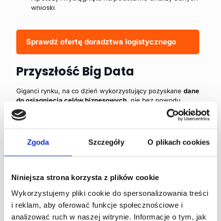
wnioski.
Sprawdź ofertę doradztwa logistycznego
Przyszłość Big Data
Giganci rynku, na co dzień wykorzystujący pozyskane
dane
do osiągnięcia celów biznesowych
, nie bez powodu
inwestują potężne środki w badania i rozwój nad sztuczną
inteligencją. To właśnie
sztuczna inteligencja (A.I.)
jest
uznawana za przyszłość Big Data
. Samouczące się
algorytmy analizują dane i dostosowują modele
Zgoda
Szczegóły
O plikach cookies
postępowania do zmiennych w czasie rzeczywistym. Na tej
podstawie wybierają optymalne rozwiązania i wdrażają je w
życie.
Przyszłość, która do tej pory znaliśmy z książek i
filmów SF właśnie nadeszła.
Niniejsza strona korzysta z plików cookie
Wykorzystujemy pliki cookie do spersonalizowania treści
i reklam, aby oferować funkcje społecznościowe i
Autor - DataConsult
analizować ruch w naszej witrynie. Informacje o tym, jak