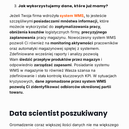
Jak wykorzystujemy dane, które już mamy?
Jeżeli Twoja firma wdrożyła
system WMS
,
to jesteście
szczęśliwymi
posiadaczami mnóstwa informacji,
które
możecie wykorzystać do
zoptymalizowania pracy,
obniżenia kosztów
logistycznych firmy,
precyzyjnego
zaplanowania
pracy magazynu. Nowoczesny system WMS
pozwoli Ci również na
monitoring aktywności
pracowników
oraz automatyki magazynowej spiętej z systemem.
Zdefiniowane wcześniej raporty i analizy pozwolą
Wam
śledzić przepływ produktów przez magazyn
i
odpowiednio
zarządzać zapasami
. Posiadanie systemu
WMS w magazynie to również Wasza szansa na
zdefiniowanie i stała kontrolę kluczowych KPI. W sytuacjach
kryzysowych,
dane zgromadzone przez system WMS
pozwolą Ci zidentyfikować odbiorców określonej partii
towaru.
Data scientist poszukiwany
Gromadzenie coraz większej ilości danych nie ma większego