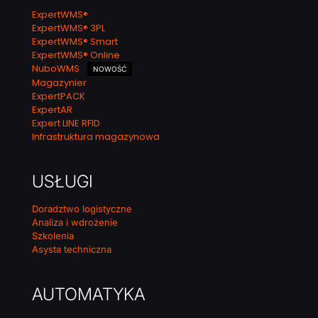
ExpertWMS®
ExpertWMS® 3PL
ExpertWMS® Smart
ExpertWMS® Online
NuboWMS
NOWOŚĆ
Magazynier
ExpertPACK
ExpertAR
Expert LINE RFID
Infrastruktura magazynowa
USŁUGI
Doradztwo logistyczne
Analiza i wdrożenie
Szkolenia
Asysta techniczna
AUTOMATYKA