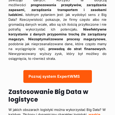
zewsząd danych. Korzyści te dotyczą
możliwości
prognozowania przepływów, zarządzania
zapasami, zarządzania transportem i zasobami
ludzkimi.
Istotnym pytaniem jest: jak wydobyć sens z Big
Data? Rzeczywistość pokazuje, że firmy często albo nie
gromadzą danych wcale, albo są ich ilością przytłoczone i nie
potrafią wykorzystać ich potencjału.
Nieefektywne
korzystanie z danych przypomina trochę źle zarządzany
magazyn.
Niezoptymalizowane procesy magazynowe
,
podobnie jak nieprzeanalizowane dane, które często mamy
na wyciągnięcie ręki,
prowadzą do strat finansowych
.
Niewypracowany wyższy zysk, który był możliwy do
osiągnięcia, to również strata.
Poznaj system ExpertWMS
Zastosowanie Big Data w
logistyce
W jakich obszarach logistyki można wykorzystać Big Data? W
każdym. Złożony i dynamiczny charakter logistyki,
wąskie