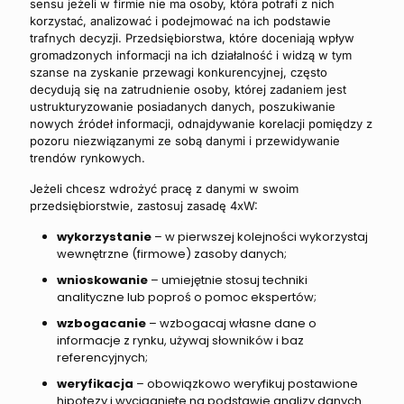
sensu jeżeli w firmie nie ma osoby, która potrafi z nich
korzystać, analizować i podejmować na ich podstawie
trafnych decyzji. Przedsiębiorstwa, które doceniają wpływ
gromadzonych informacji na ich działalność i widzą w tym
szanse na zyskanie przewagi konkurencyjnej, często
decydują się na zatrudnienie osoby, której zadaniem jest
ustrukturyzowanie posiadanych danych, poszukiwanie
nowych źródeł informacji, odnajdywanie korelacji pomiędzy z
pozoru niezwiązanymi ze sobą danymi i przewidywanie
trendów rynkowych.
Jeżeli chcesz wdrożyć pracę z danymi w swoim
przedsiębiorstwie, zastosuj zasadę 4xW:
wykorzystanie
– w pierwszej kolejności wykorzystaj
wewnętrzne (firmowe) zasoby danych;
wnioskowanie
– umiejętnie stosuj techniki
analityczne lub poproś o pomoc ekspertów;
wzbogacanie
– wzbogacaj własne dane o
informacje z rynku, używaj słowników i baz
referencyjnych;
weryfikacja
– obowiązkowo weryfikuj postawione
hipotezy i wyciągnięte na podstawie analizy danych