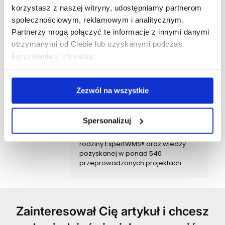
korzystasz z naszej witryny, udostępniamy partnerom
DataConsult to polski producent
społecznościowym, reklamowym i analitycznym.
kompleksowych rozwiązań
informatycznych, które
Partnerzy mogą połączyć te informacje z innymi danymi
wspomagają zarządzanie logistyką
otrzymanymi od Ciebie lub uzyskanymi podczas
wewnętrzną przedsiębiorstw. Od 21
korzystania z ich usług.
lat dostarczamy innowacyjne
systemy magazynowe, które
pomagają naszym Klientom
osiągnąć zamierzone korzyści i
Zezwól na wszystkie
cele biznesowe. Specjalizujemy się
w optymalizacji procesów i
przepływów logistyki wewnętrznej z
Spersonalizuj
wykorzystaniem autorskich
systemów informatycznych z
rodziny ExpertWMS® oraz wiedzy
pozyskanej w ponad 540
przeprowadzonych projektach.
Zainteresował Cię artykuł i chcesz