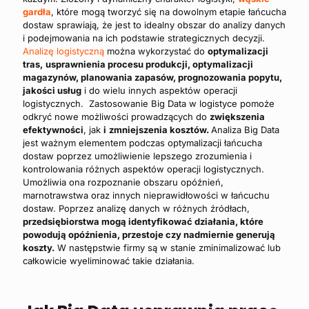
gardła
, które mogą tworzyć się na dowolnym etapie łańcucha
dostaw sprawiają, że ​​jest to idealny obszar do analizy danych
i podejmowania na ich podstawie strategicznych decyzji.
Analizę logistyczną
można wykorzystać do
optymalizacji
tras,
usprawnienia procesu produkcji, optymalizacji
magazynów, planowania zapasów, prognozowania popytu,
jakości usług
i do wielu innych aspektów operacji
logistycznych. Zastosowanie Big Data w logistyce pomoże
odkryć nowe możliwości prowadzących do
zwiększenia
efektywności
, jak
i
zmniejszenia kosztów.
Analiza Big Data
jest ważnym elementem podczas optymalizacji łańcucha
dostaw poprzez umożliwienie lepszego zrozumienia i
kontrolowania różnych aspektów operacji logistycznych.
Umożliwia ona rozpoznanie obszaru opóźnień,
marnotrawstwa oraz innych nieprawidłowości w łańcuchu
dostaw. Poprzez analizę danych w różnych źródłach,
przedsiębiorstwa mogą identyfikować działania, które
powodują opóźnienia, przestoje czy nadmiernie generują
koszty.
W następstwie firmy są w stanie zminimalizować lub
całkowicie wyeliminować takie działania.