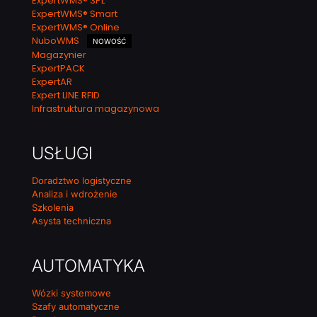
ExpertWMS® 3PL
ExpertWMS® Smart
ExpertWMS® Online
NuboWMS
NOWOŚĆ
Magazynier
ExpertPACK
ExpertAR
Expert LINE RFID
Infrastruktura magazynowa
USŁUGI
Doradztwo logistyczne
Analiza i wdrożenie
Szkolenia
Asysta techniczna
AUTOMATYKA
Wózki systemowe
Szafy automatyczne