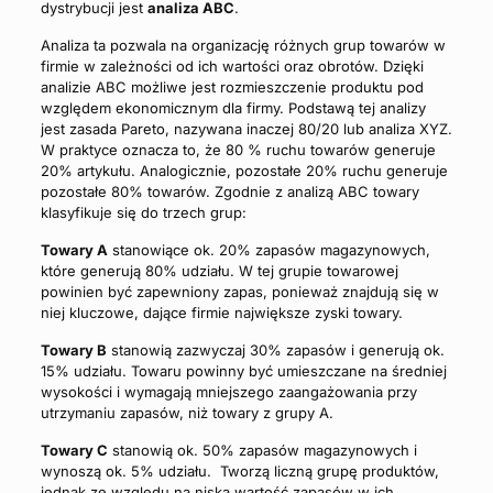
dystrybucji jest
analiza ABC
.
Analiza ta pozwala na organizację różnych grup towarów w
firmie w zależności od ich wartości oraz obrotów. Dzięki
analizie ABC możliwe jest rozmieszczenie produktu pod
względem ekonomicznym dla firmy. Podstawą tej analizy
jest zasada Pareto, nazywana inaczej 80/20 lub analiza XYZ.
W praktyce oznacza to, że 80 % ruchu towarów generuje
20% artykułu. Analogicznie, pozostałe 20% ruchu generuje
pozostałe 80% towarów. Zgodnie z analizą ABC towary
klasyfikuje się do trzech grup:
Towary A
stanowiące ok. 20% zapasów magazynowych,
które generują 80% udziału. W tej grupie towarowej
powinien być zapewniony zapas, ponieważ znajdują się w
niej kluczowe, dające firmie największe zyski towary.
Towary B
stanowią zazwyczaj 30% zapasów i generują ok.
15% udziału. Towaru powinny być umieszczane na średniej
wysokości i wymagają mniejszego zaangażowania przy
utrzymaniu zapasów, niż towary z grupy A.
Towary C
stanowią ok. 50% zapasów magazynowych i
wynoszą ok. 5% udziału. Tworzą liczną grupę produktów,
jednak ze względu na niską wartość zapasów w ich