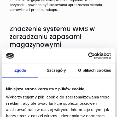
przypadku powinna być stosowana uproszczona metoda
zamawiania i procesu zakupu.
Znaczenie systemu WMS w
zarządzaniu zapasami
magazynowymi
Efektywne zarządzanie zapasami to wynik współdziałania
wielu czynników. W związku z tym, efektywne zarządzanie
zapasami wymaga często nie tylko odpowiednich procedur,
ale również wsparcia technologicznego. Obecnie na rynku
Zgoda
Szczegóły
O plikach cookies
dostępne są odpowiednie rozwiązania technologiczne,
integrujące się z procesami magazynowymi, co przyczynia
się do poprawy wydajności, precyzji oraz rentowności
Niniejsza strona korzysta z plików cookie
przedsiębiorstwa.
Wykorzystanie
systemu
magazynowego WMS
staje się nieodłącznym elementem
Wykorzystujemy pliki cookie do spersonalizowania treści
nowoczesnego i konkurencyjnego zarządzania zapasami.
i reklam, aby oferować funkcje społecznościowe i
analizować ruch w naszej witrynie. Informacje o tym, jak
korzystasz z naszej witryny, udostępniamy partnerom