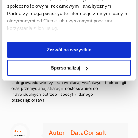
społecznościowym, reklamowym i analitycznym.
Partnerzy mogą połączyć te informacje z innymi danymi
otrzymanymi od Ciebie lub uzyskanymi podczas
korzystania z ich usług.
Poznaj system ExpertWMS
Zezwól na wszystkie
Zarządzanie zapasami stanowi nieodłączny element
funkcjonowania każdego przedsiębiorstwa, pełniąc
Spersonalizuj
kluczową rolę w zapewnieniu płynności operacyjnej i
satysfakcji klienta.
Sukces w tej dziedzinie wymaga
zintegrowania wiedzy pracowników, właściwych technologii
oraz przemyślanej strategii, dostosowanej do
indywidualnych potrzeb i specyfiki danego
przedsiębiorstwa.
Autor - DataConsult