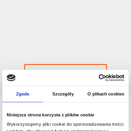
Poznaj system ExpertWMS
Zgoda
Szczegóły
O plikach cookies
Powiązane wpisy
Niniejsza strona korzysta z plików cookie
Wykorzystujemy pliki cookie do spersonalizowania treści
i reklam, aby oferować funkcje społecznościowe i