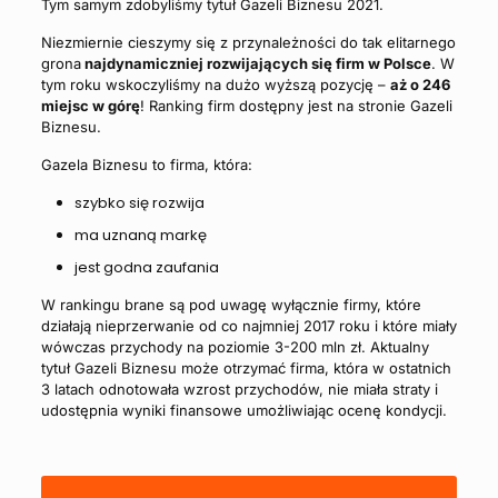
Tym samym zdobyliśmy tytuł Gazeli Biznesu 2021.
Niezmiernie cieszymy się z przynależności do tak elitarnego
grona
najdynamiczniej rozwijających się firm w Polsce
. W
tym roku wskoczyliśmy na dużo wyższą pozycję –
aż o 246
miejsc w górę
! Ranking firm dostępny jest na stronie Gazeli
Biznesu.
Gazela Biznesu to firma, która:
szybko się rozwija
ma uznaną markę
jest godna zaufania
W rankingu brane są pod uwagę wyłącznie firmy, które
działają nieprzerwanie od co najmniej 2017 roku i które miały
wówczas przychody na poziomie 3-200 mln zł. Aktualny
tytuł Gazeli Biznesu może otrzymać firma, która w ostatnich
3 latach odnotowała wzrost przychodów, nie miała straty i
udostępnia wyniki finansowe umożliwiając ocenę kondycji.