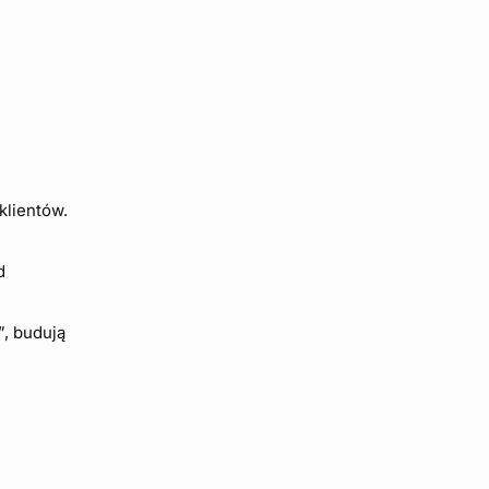
klientów.
i
d
”, budują