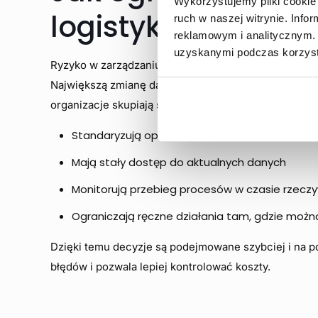
Wykorzystujemy pliki cookie 
logistyką?
ruch w naszej witrynie. Inf
reklamowym i analitycznym. 
uzyskanymi podczas korzysta
Ryzyko w zarządzaniu logistyką można ograniczyć, ale
Największą zmianę daje uporządkowanie procesów i
organizacje skupiają się na kilku rzeczach:
Standaryzują operacje magazynowe i eliminuj
Mają stały dostęp do aktualnych danych
Monitorują przebieg procesów w czasie rzecz
Ograniczają ręczne działania tam, gdzie moż
Dzięki temu decyzje są podejmowane szybciej i na p
błędów i pozwala lepiej kontrolować koszty.