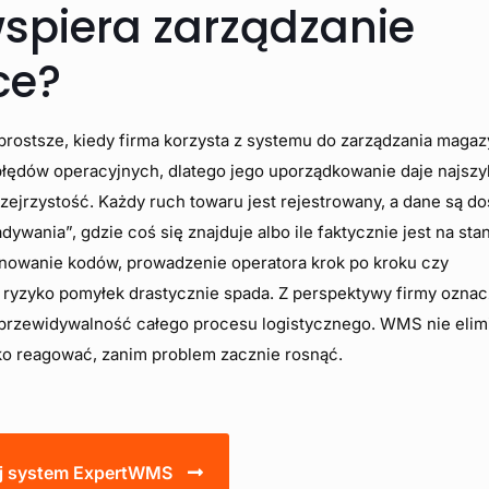
spiera zarządzanie
ce?
 prostsze, kiedy firma korzysta z systemu do zarządzania maga
błędów operacyjnych, dlatego jego uporządkowanie daje najsz
jrzystość. Każdy ruch towaru jest rejestrowany, a dane są d
ywania”, gdzie coś się znajduje albo ile faktycznie jest na sta
anowanie kodów, prowadzenie operatora krok po kroku czy
e ryzyko pomyłek drastycznie spada. Z perspektywy firmy oznac
zą przewidywalność całego procesu logistycznego. WMS nie elim
bko reagować, zanim problem zacznie rosnąć.
j system ExpertWMS