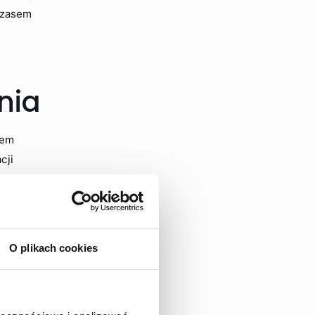
 czasem
nia
sem
cji
, tym
O plikach cookies