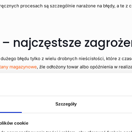
ręcznych procesach są szczególnie narażone na błędy, a te z
 – najczęstsze zagroże
 dużego błędu tylko z wielu drobnych nieścisłości, które z cza
tany magazynowe
, źle odłożony towar albo opóźnienia w realiza
iają się coraz częściej. Im większy magazyn i więcej procesów
 wsparcia technologicznego.
 spadek jakości obsługi klienta.
Szczegóły
zyko w zarządzaniu
 plików cookie