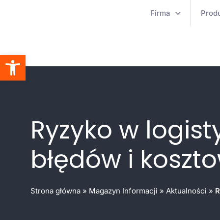
Firma
Prod
Otwórz pasek narzędzi
Ryzyko w logist
błędów i koszt
Strona główna
»
Magazyn Informacji
»
Aktualności
»
R