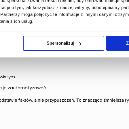
do spersonalizowania treści i reklam, aby oferować funkcje sp
ormacje o tym, jak korzystasz z naszej witryny, udostępniamy p
Partnerzy mogą połączyć te informacje z innymi danymi otrzym
nia z ich usług.
 wymaga to spójnego podejścia i pracy na danych, a nie intuicj
 ich konsekwentne egzekwowanie. W praktyce dobrze działają
Spersonalizuj
Z
ą improwizację
ywistym
na je zautomatyzować
odstawie faktów, a nie przypuszczeń. To znacząco zmniejsza r