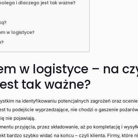
polega i dlaczego jest tak ważne?
ką?
em w logistyce?
e?
iem w logistyce – na c
jest tak ważne?
ystkim na identyfikowaniu potencjalnych zagrożeń oraz ocenie
st tu podejście wyprzedzające, nie chodzi o gaszenie pożarów
ę nie pojawiają.
entu przyjęcia, przez składowanie, aż po kompletację i wysyłk
kt bardzo szybko widać na końcu – czyli klienta. Firmy, które n