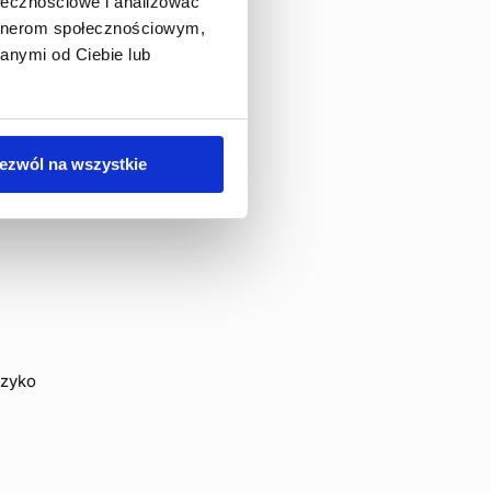
ołecznościowe i analizować
artnerom społecznościowym,
anymi od Ciebie lub
i.
ce
ezwól na wszystkie
yzyko