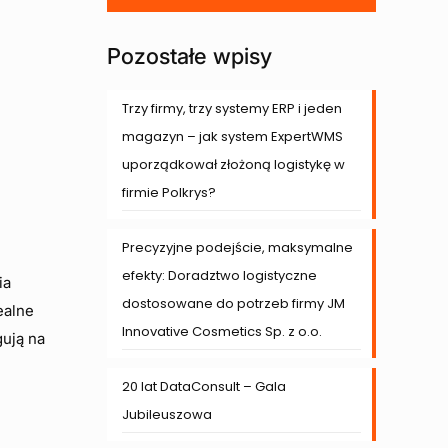
Pozostałe wpisy
Trzy firmy, trzy systemy ERP i jeden
magazyn – jak system ExpertWMS
uporządkował złożoną logistykę w
firmie Polkrys?
Precyzyjne podejście, maksymalne
efekty: Doradztwo logistyczne
ia
dostosowane do potrzeb firmy JM
ealne
Innovative Cosmetics Sp. z o.o.
gują na
20 lat DataConsult – Gala
Jubileuszowa