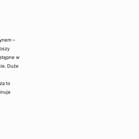
zynem –
ybszy
ostępne w
nie. Duże
za to
inuje