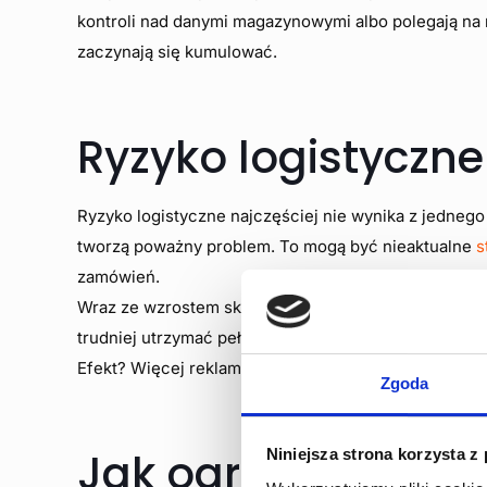
kontroli nad danymi magazynowymi albo polegają na 
zaczynają się kumulować.
Ryzyko logistyczne
Ryzyko logistyczne najczęściej nie wynika z jednego
tworzą poważny problem. To mogą być nieaktualne
s
zamówień.
Wraz ze wzrostem skali operacji takie sytuacje pojaw
trudniej utrzymać pełną kontrolę bez odpowiedniego
Efekt? Więcej reklamacji, większe koszty operacyjne i
Zgoda
Jak ograniczyć ry
Niniejsza strona korzysta z