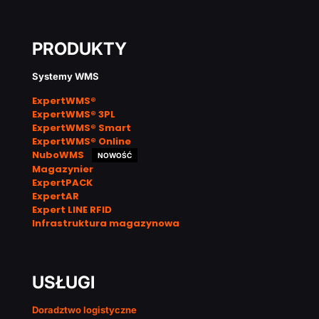
PRODUKTY
Systemy WMS
ExpertWMS®
ExpertWMS® 3PL
ExpertWMS® Smart
ExpertWMS® Online
NuboWMS
NOWOŚĆ
Magazynier
ExpertPACK
ExpertAR
Expert LINE RFID
Infrastruktura magazynowa
USŁUGI
Doradztwo logistyczne