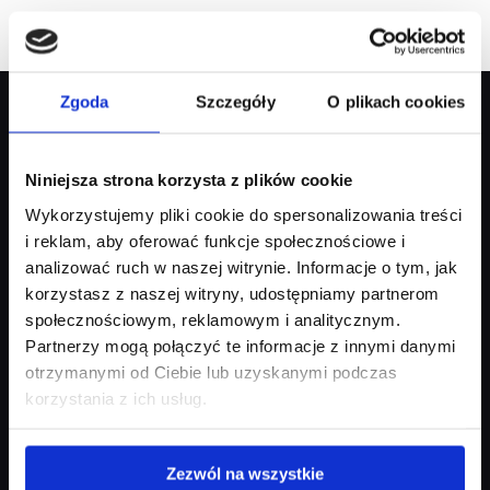
Zgoda
Szczegóły
O plikach cookies
Niniejsza strona korzysta z plików cookie
PRODUKTY
Wykorzystujemy pliki cookie do spersonalizowania treści
Systemy WMS
i reklam, aby oferować funkcje społecznościowe i
analizować ruch w naszej witrynie. Informacje o tym, jak
ExpertWMS®
korzystasz z naszej witryny, udostępniamy partnerom
ExpertWMS® 3PL
ExpertWMS® Smart
społecznościowym, reklamowym i analitycznym.
ExpertWMS® Online
Partnerzy mogą połączyć te informacje z innymi danymi
NuboWMS
NOWOŚĆ
otrzymanymi od Ciebie lub uzyskanymi podczas
Magazynier
korzystania z ich usług.
ExpertPACK
ExpertAR
Expert LINE RFID
Infrastruktura magazynowa
Zezwól na wszystkie