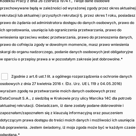
Kodeksu Pracy z dnia 26 czerwca 1974 r., Twoje dane osobowe
przechowywane będą w zależności od wyrażonej zgody przez okres aktualnej
rekrutacji lub aktualnej i przyszłych rekrutacji tj. przez okres 1 roku, posiadasz
prawo do żądania od administratora dostępu do danych osobowych, prawo do
ich sprostowania, usunięcia lub ograniczenia przetwarzania, prawo do
wniesienia sprzeciwu wobec przetwarzania, prawo do przenoszenia danych,
prawo do cofnięcia zgody w dowolnym momencie, masz prawo wniesienia
skargi do organu nadzorczego, podanie danych osobowych jest obligatoryjne
w oparciu o przepisy prawa a w pozostałym zakresie jest dobrowolne.
*
Zgodnie z art.6 ust.1 lit. a ogólnego rozporządzenia o ochronie danych
osobowych z dnia 27 kwietnia 2016 r. (Dz. Urz. UE L 119 z 04.05.2016)
wyrażam zgodę na przetwarzanie moich danych osobowych przez
DataConsult S.A., z siedzibą w Krakowie przy ulicy Marcika 14C dla potrzeb
aktualnej rekrutacji. Oświadczam, iż dane zostały podane dobrowolnie i
zapoznałam/zapoznałem się z klauzulą informacyjną oraz pouczeniem
dotyczącym prawa dostępu do treści moich danych i możliwości ich usunięcia
lub poprawienia. Jestem świadomy, iż moja zgoda może być w każdym czasie
odwołana.
*