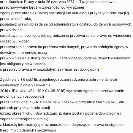
oraz Kodeksu Pracy z dnia 26 czerwca 1974 r., Twoje dane osobowe
przechowywane będą w zależności od wyrażonej
zgody przez okres aktualnej rekrutacji lub aktualnej i przyszłych rekrutacji tj.
przez okres 1 roku,
posiadasz prawo do żądania od administratora dostępu do danych osobowych,
prawo do ich
sprostowania, usunięcia lub ograniczenia przetwarzania, prawo do wniesienia
sprzeciwu wobec
przetwarzania, prawo do przenoszenia danych, prawo do cofnięcia zgody w
dowolnym momencie, masz
prawo wniesienia skargi do organu nadzorczego, podanie danych osobowych
jest obligatoryjne w oparciu
o przepisy prawa a w pozostałym zakresie jest dobrowolne.
*
Zgodnie z art.6 ust.1 lit. a ogólnego rozporządzenia o ochronie danych
osobowych z dnia 27 kwietnia
2016 r. (Dz. Urz. UE L 119 z 04.05.2016) wyrażam zgodę na przetwarzanie
moich danych osobowych
przez DataConsult S.A. z siedzibą w Krakowie przy ulicy Marcika 14C, dla
potrzeb przyszłych rekrutacji
(przez okres 1 roku). Oświadczam, iż dane zostały podane dobrowolnie i
zapoznałam/zapoznałem się
z klauzulą informacyjną oraz pouczeniem dotyczącym prawa dostępu do
treści moich danych i możliwości