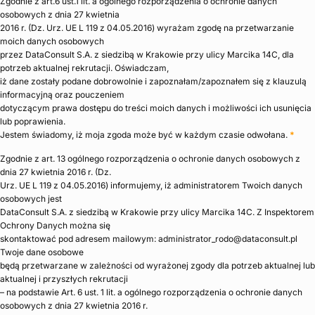
Zgodnie z art.6 ust.1 lit. a ogólnego rozporządzenia o ochronie danych
osobowych z dnia 27 kwietnia
2016 r. (Dz. Urz. UE L 119 z 04.05.2016) wyrażam zgodę na przetwarzanie
moich danych osobowych
przez DataConsult S.A. z siedzibą w Krakowie przy ulicy Marcika 14C, dla
potrzeb aktualnej rekrutacji. Oświadczam,
iż dane zostały podane dobrowolnie i zapoznałam/zapoznałem się z klauzulą
informacyjną oraz pouczeniem
dotyczącym prawa dostępu do treści moich danych i możliwości ich usunięcia
lub poprawienia.
Jestem świadomy, iż moja zgoda może być w każdym czasie odwołana.
*
Zgodnie z art. 13 ogólnego rozporządzenia o ochronie danych osobowych z
dnia 27 kwietnia 2016 r. (Dz.
Urz. UE L 119 z 04.05.2016) informujemy, iż administratorem Twoich danych
osobowych jest
DataConsult S.A. z siedzibą w Krakowie przy ulicy Marcika 14C. Z Inspektorem
Ochrony Danych można się
skontaktować pod adresem mailowym: administrator_rodo@dataconsult.pl
Twoje dane osobowe
będą przetwarzane w zależności od wyrażonej zgody dla potrzeb aktualnej lub
aktualnej i przyszłych rekrutacji
– na podstawie Art. 6 ust. 1 lit. a ogólnego rozporządzenia o ochronie danych
osobowych z dnia 27 kwietnia 2016 r.