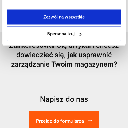
systemów informatycznych z
rodziny ExpertWMS® oraz wiedzy
pozyskanej w ponad 540
Zezwól na wszystkie
przeprowadzonych projektach.
Spersonalizuj
Zainteresował Cię artykuł i chcesz
dowiedzieć się, jak usprawnić
zarządzanie Twoim magazynem?
Napisz do nas
Przejdź do formularza