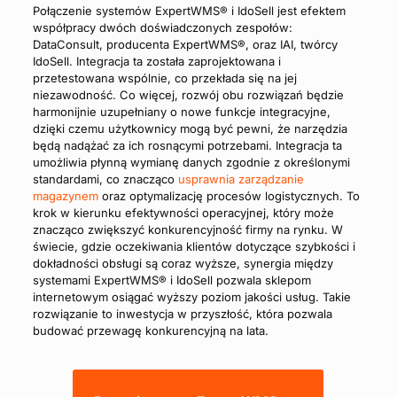
Połączenie systemów ExpertWMS® i IdoSell jest efektem
współpracy dwóch doświadczonych zespołów:
DataConsult, producenta ExpertWMS®, oraz IAI, twórcy
IdoSell. Integracja ta została zaprojektowana i
przetestowana wspólnie, co przekłada się na jej
niezawodność. Co więcej, rozwój obu rozwiązań będzie
harmonijnie uzupełniany o nowe funkcje integracyjne,
dzięki czemu użytkownicy mogą być pewni, że narzędzia
będą nadążać za ich rosnącymi potrzebami. Integracja ta
umożliwia płynną wymianę danych zgodnie z określonymi
standardami, co znacząco
usprawnia zarządzanie
magazynem
oraz optymalizację procesów logistycznych. To
krok w kierunku efektywności operacyjnej, który może
znacząco zwiększyć konkurencyjność firmy na rynku. W
świecie, gdzie oczekiwania klientów dotyczące szybkości i
dokładności obsługi są coraz wyższe, synergia między
systemami ExpertWMS® i IdoSell pozwala sklepom
internetowym osiągać wyższy poziom jakości usług. Takie
rozwiązanie to inwestycja w przyszłość, która pozwala
budować przewagę konkurencyjną na lata.