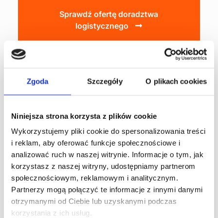
Sprawdź ofertę doradztwa
logistycznego
Zgoda
Szczegóły
O plikach cookies
Autor - DataConsult
DataConsult to polski producent
kompleksowych rozwiązań
Niniejsza strona korzysta z plików cookie
informatycznych, które
wspomagają zarządzanie logistyką
Wykorzystujemy pliki cookie do spersonalizowania treści
wewnętrzną przedsiębiorstw. Od 21
i reklam, aby oferować funkcje społecznościowe i
lat dostarczamy innowacyjne
analizować ruch w naszej witrynie. Informacje o tym, jak
systemy magazynowe, które
pomagają naszym Klientom
korzystasz z naszej witryny, udostępniamy partnerom
osiągnąć zamierzone korzyści i
społecznościowym, reklamowym i analitycznym.
cele biznesowe. Specjalizujemy się
Partnerzy mogą połączyć te informacje z innymi danymi
w optymalizacji procesów i
otrzymanymi od Ciebie lub uzyskanymi podczas
przepływów logistyki wewnętrznej z
wykorzystaniem autorskich
korzystania z ich usług.