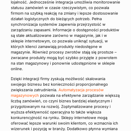
lojalność. Jednocześnie integracja umożliwia monitorowanie
statusu zamówień w czasie rzeczywistym, co pozwala
firmom na szybką reakcję na zmiany i lepsze dostosowanie
działań logistycznych do bieżących potrzeb. Pełna
synchronizacja systemów zapewnia przejrzystość w
zarządzaniu zapasami. Informacje o dostępności produktów
są stale aktualizowane zarówno w magazynie, jak i w
sklepie internetowym, co pozwala uniknąć sytuacji, w
których klienci zamawiają produkty niedostępne w
magazynie. Również procesy zwrotów stają się prostsze –
zwracane produkty mogą być szybko przyjęte z powrotem
na stan magazynowy i ponownie udostępnione w sklepie
online.
Dzięki integracji firmy zyskują możliwość skalowania
swojego biznesu bez konieczności proporcjonalnego
zwiększania zatrudnienia.
Automatyzacja procesów
magazynowych
pozwala na efektywne zarządzanie większą
liczbą zamówień, co czyni biznes bardziej elastycznym i
przygotowanym na rozwój. Zoptymalizowane procesy i
wyższa efektywność operacyjna to także większa
konkurencyjność na rynku. Sklepy internetowe mogą
oferować lepsze warunki swoim klientom, co wzmacnia ich
wizerunek i pozycję w branży. Dodatkowo płynna wymiana