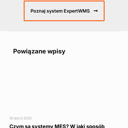
Poznaj system ExpertWMS
Powiązane wpisy
18 lipca 2023
Czym są systemy MES? W jaki sposób