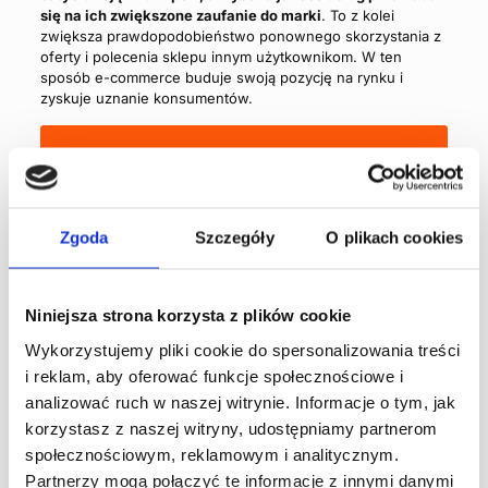
się na ich zwiększone zaufanie do marki
. To z kolei
zwiększa prawdopodobieństwo ponownego skorzystania z
oferty i polecenia sklepu innym użytkownikom. W ten
sposób e-commerce buduje swoją pozycję na rynku i
zyskuje uznanie konsumentów.
Sprawdź ofertę doradztwa
logistycznego
Zgoda
Szczegóły
O plikach cookies
Autor - DataConsult
Niniejsza strona korzysta z plików cookie
Wykorzystujemy pliki cookie do spersonalizowania treści
DataConsult to polski producent
i reklam, aby oferować funkcje społecznościowe i
kompleksowych rozwiązań
informatycznych, które
analizować ruch w naszej witrynie. Informacje o tym, jak
wspomagają zarządzanie logistyką
korzystasz z naszej witryny, udostępniamy partnerom
wewnętrzną przedsiębiorstw. Od 21
społecznościowym, reklamowym i analitycznym.
lat dostarczamy innowacyjne
Partnerzy mogą połączyć te informacje z innymi danymi
systemy magazynowe, które