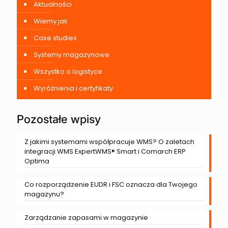
Aktualności
Wiemy jak
Case studies
Systemy magazynowe
Wszystko o logistyce
Wyróżnienia i certyfikaty
Pozostałe wpisy
Z jakimi systemami współpracuje WMS? O zaletach
integracji WMS ExpertWMS® Smart i Comarch ERP
Optima
Co rozporządzenie EUDR i FSC oznacza dla Twojego
magazynu?
Zarządzanie zapasami w magazynie