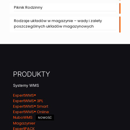
Piknik Rodzinny
Rodzaje układów w magazynie – wady i zalety
poszczególnych układów magazynowych
PRODUKTY
Systemy WMS
ExpertWMS®
ExpertWMS® 3PL
ExpertWMS® Smart
ExpertWMS® Online
NuboWMS
NOWOŚĆ
Magazynier
ExpertPACK