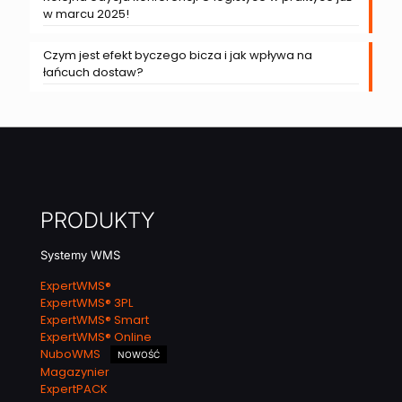
w marcu 2025!
Czym jest efekt byczego bicza i jak wpływa na
łańcuch dostaw?
PRODUKTY
Systemy WMS
ExpertWMS®
ExpertWMS® 3PL
ExpertWMS® Smart
ExpertWMS® Online
NuboWMS
NOWOŚĆ
Magazynier
ExpertPACK