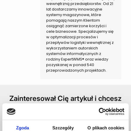
wewnętrzną przedsiębiorstw. Od 21
lat dostarczamy innowacyjne
systemy magazynowe, które
pomagają naszym Klientom
osiągnąć zamierzone korzyści i
cele biznesowe. Specjalizujemy się
w optymalizacji procesów i
przepływów logistyki wewnętrznej z
wykorzystaniem autorskich
systemów informatycznych z
rodziny ExpertWMS® oraz wiedzy
pozyskanej w ponad 540
przeprowadzonych projektach.
Zainteresował Cię artykuł i chcesz
dowiedzieć się, jak usprawnić
zarządzanie Twoim magazynem?
Zgoda
Szczegóły
O plikach cookies