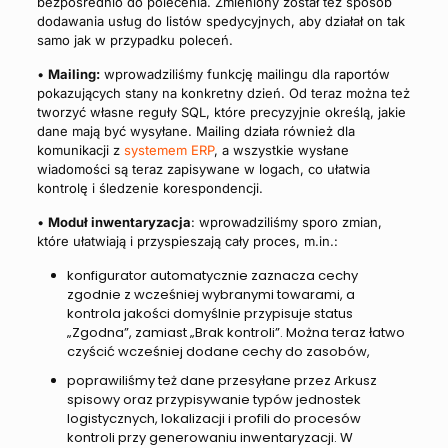
bezpośrednio do polecenia. Zmieniony został też sposób
dodawania usług do listów spedycyjnych, aby działał on tak
samo jak w przypadku poleceń.
•
Mailing:
wprowadziliśmy funkcję mailingu dla raportów
pokazujących stany na konkretny dzień. Od teraz można też
tworzyć własne reguły SQL, które precyzyjnie określą, jakie
dane mają być wysyłane. Mailing działa również dla
komunikacji z
systemem ERP
, a wszystkie wysłane
wiadomości są teraz zapisywane w logach, co ułatwia
kontrolę i śledzenie korespondencji.
•
Moduł inwentaryzacja
: wprowadziliśmy sporo zmian,
które ułatwiają i przyspieszają cały proces, m.in.:
konfigurator automatycznie zaznacza cechy
zgodnie z wcześniej wybranymi towarami, a
kontrola jakości domyślnie przypisuje status
„Zgodna”, zamiast „Brak kontroli”. Można teraz łatwo
czyścić wcześniej dodane cechy do zasobów,
poprawiliśmy też dane przesyłane przez Arkusz
spisowy oraz przypisywanie typów jednostek
logistycznych, lokalizacji i profili do procesów
kontroli przy generowaniu inwentaryzacji. W