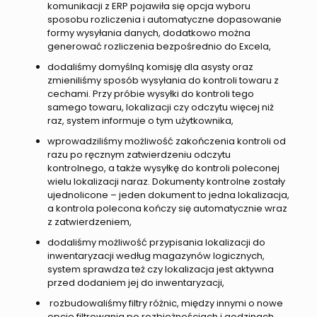
komunikacji z ERP pojawiła się opcja wyboru
sposobu rozliczenia i automatyczne dopasowanie
formy wysyłania danych, dodatkowo można
generować rozliczenia bezpośrednio do Excela,
dodaliśmy domyślną komisję dla asysty oraz
zmieniliśmy sposób wysyłania do kontroli towaru z
cechami. Przy próbie wysyłki do kontroli tego
samego towaru, lokalizacji czy odczytu więcej niż
raz, system informuje o tym użytkownika,
wprowadziliśmy możliwość zakończenia kontroli od
razu po ręcznym zatwierdzeniu odczytu
kontrolnego, a także wysyłkę do kontroli poleconej
wielu lokalizacji naraz. Dokumenty kontrolne zostały
ujednolicone – jeden dokument to jedna lokalizacja,
a kontrola polecona kończy się automatycznie wraz
z zatwierdzeniem,
dodaliśmy możliwość przypisania lokalizacji do
inwentaryzacji według magazynów logicznych,
system sprawdza też czy lokalizacja jest aktywna
przed dodaniem jej do inwentaryzacji,
rozbudowaliśmy filtry różnic, między innymi o nowe
opcje filtrowania po rozbieżnościach i godzinach,