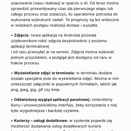
szacowania czasu realizacji w oparciu o AI. Od teraz można
sprawdzić przewidywany czas dla pierwszego etapu lub
całego procesu oraz zobaczyć, ilu operatorów potrzeba do
wykonania wybranych zadań. Te prognozy są też widoczne
w widokach postępu realizacji dostaw i wysyłek.
•
Zdjęcia
: nowa aplikacja na Androida pozwala
użytkownikom robić zdjęcia bezpośrednio z poziomu
aplikacji terminalowej
i od razu przesyłać je na serwer. Zdjęcia można wykonać
jednym przyciskiem, a podgląd jest dostępny od razu w
trakcie procesu.
•
Wyświetlanie zdjęć w terminalu
: w terminalu dodane
zostało specjalne pole do wyświetlania zdjęć. Można w nim
umieszczać załączniki w popularnych formatach, takich jak
png, jpeg, jpg, gif czy bmp.
•
Odświeżony wygląd aplikacji panelowej:
zmieniliśmy
ikony i unowocześniliśmy interfejs, żeby korzystanie z niej
było wygodniejsze i bardziej czytelne.
•
Kurierzy – usługi dodatkowe:
w systemie pojawiła się
możliwość dodawania usług dodatkowych kuriera