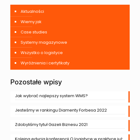
Aktualności
Wiemy jak
Case studies
Systemy magazynowe
Wszystko o logistyce
Wyróżnienia i certyfikaty
Pozostałe wpisy
Jak wybrać najlepszy system WMS?
Jesteśmy w rankingu Diamenty Forbesa 2022
Zdobyliśmy tytuł Gazeli Biznesu 2021
Kolejna edycja konferencji O logistyce w praktyce już