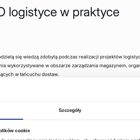
O logistyce w praktyce
zielą się wiedzą zdobytą podczas realizacji projektów logist
nia wykorzystywane w obszarze zarządzania magazynem, organ
zących w łańcuchu dostaw.
irm, które wdrożyły konkretne rozwiązania logistyczne i osiąg
 napotkane wyzwania oraz rezultaty uzyskane po wprowadzeniu
wana z myślą o osobach, które chcą spojrzeć na wybrane zaga
Szczegóły
wspólnej analizy rzeczywistych problemów, wymiany doświadcze
iennej pracy.
 plików cookie
 rozmów z ekspertami oraz przedstawicielami różnych branż. T