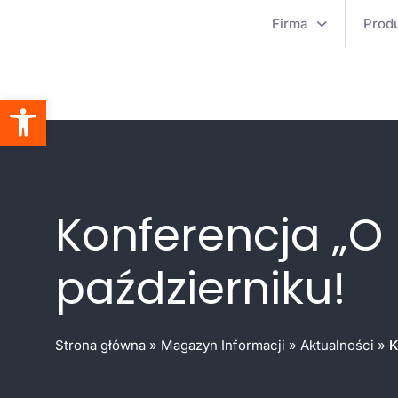
Firma
Prod
Otwórz pasek narzędzi
Konferencja „O 
październiku!
Strona główna
»
Magazyn Informacji
»
Aktualności
»
K