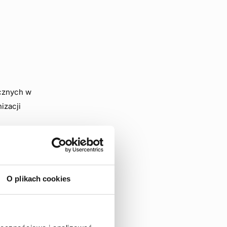
ycznych w
izacji
nęły
 zmian.
dnienia z
O plikach cookies
ń oraz
o dobra