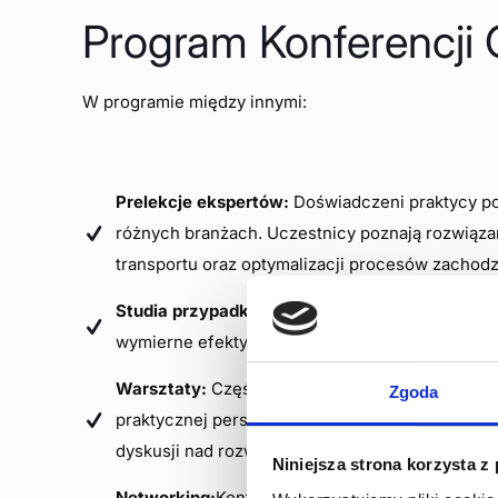
Program Konferencji 
W programie między innymi:
Prelekcje ekspertów:
Doświadczeni praktycy pod
różnych branżach. Uczestnicy poznają rozwiąza
transportu oraz optymalizacji procesów zachod
Studia przypadków:
Zaprezentujemy przykłady f
wymierne efekty. Omówimy przebieg projektów,
Warsztaty:
Część warsztatowa została przygoto
Zgoda
praktycznej perspektywy. Będzie to okazja do 
dyskusji nad rozwiązaniami stosowanymi w codz
Niniejsza strona korzysta z
Networking:
Konferencja stworzy przestrzeń do