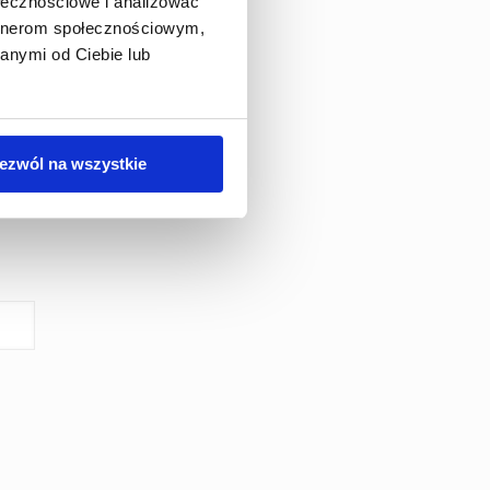
ołecznościowe i analizować
artnerom społecznościowym,
owych.
anymi od Ciebie lub
ezwól na wszystkie
st