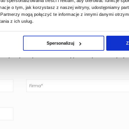
do spersonalizowania treści i reklam, aby oferować funkcje sp
ormacje o tym, jak korzystasz z naszej witryny, udostępniamy p
ch perspektyw i nawiązania wartościowych kontaktów biznes
Partnerzy mogą połączyć te informacje z innymi danymi otrzym
nia z ich usług.
rzenia
Spersonalizuj
Z
rwuj swoje miejsce na konferencji już dzisiaj, liczba miejsc je