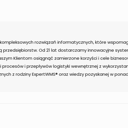
t kompleksowych rozwiązań informatycznych, które wspoma
ą przedsiębiorstw. Od 21 lat dostarczamy innowacyjne syst
zym Klientom osiągnąć zamierzone korzyści i cele bizneso
ji procesów i przepływów logistyki wewnętrznej z wykorzyst
znych z rodziny ExpertWMS® oraz wiedzy pozyskanej w pona