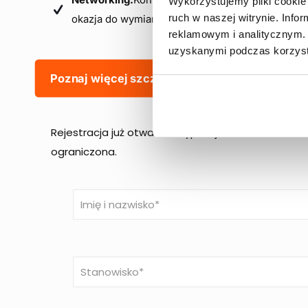
Wykorzystujemy pliki cookie 
ruch w naszej witrynie. Inf
okazja do wymiany doświadczeń, poznania nowy
reklamowym i analitycznym. 
uzyskanymi podczas korzysta
Poznaj więcej szczegółów dotyczących wyda
Rejestracja już otwarta! Wypełnij formularz i zareze
ograniczona.