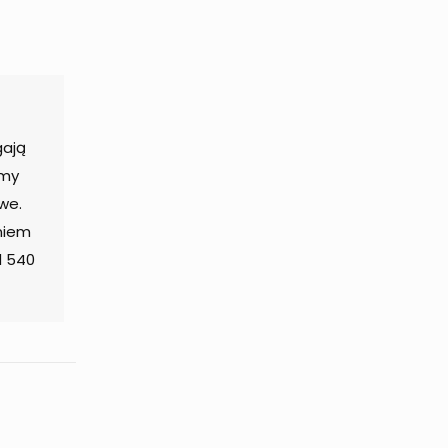
gają
emy
we.
aniem
d 540